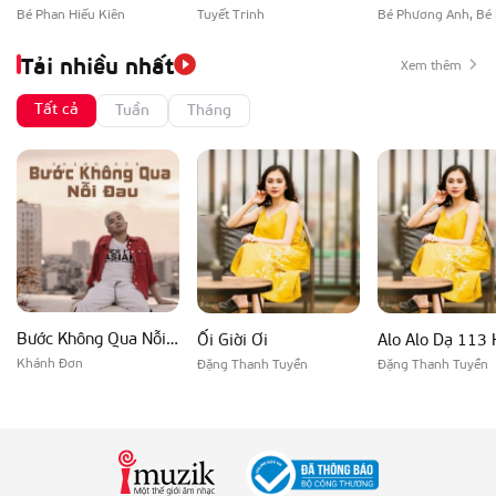
Bé Phan Hiếu Kiên
Tuyết Trinh
Tải nhiều nhất
Xem thêm
Tất cả
Tuần
Tháng
Bước Không Qua Nỗi Đau
Ối Giời Ơi
Alo Alo Dạ 113 
Khánh Đơn
Đặng Thanh Tuyền
Đặng Thanh Tuyền