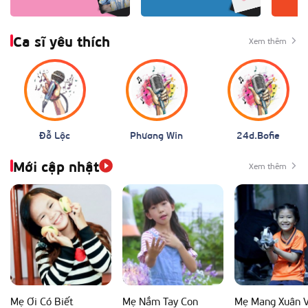
Ca sĩ yêu thích
Xem thêm
Đỗ Lộc
Phương Win
24d.Bofie
Mới cập nhật
Xem thêm
Mẹ Ơi Có Biết
Mẹ Nắm Tay Con
Mẹ Mang Xuân 