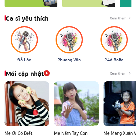
Ca sĩ yêu thích
Xem thêm
Đỗ Lộc
Phương Win
24d.Bofie
Mới cập nhật
Xem thêm
Mẹ Ơi Có Biết
Mẹ Nắm Tay Con
Mẹ Mang Xuân 