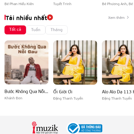
Bé Phan Hiếu Kiên
Tuyết Trinh
Tải nhiều nhất
Xem thêm
Tất cả
Tuần
Tháng
Bước Không Qua Nỗi Đau
Ối Giời Ơi
Alo Alo Dạ 113 
Khánh Đơn
Đặng Thanh Tuyền
Đặng Thanh Tuyền