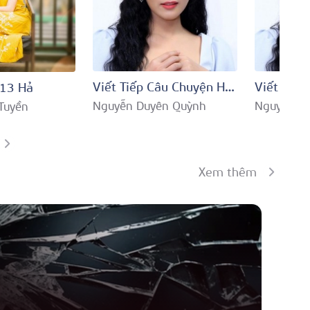
Viết Tiếp Câu Chuyện Hòa Bình (Remix)
113 Hả
Nguyễn Duyên Quỳnh
Nguyễn D
Tuyền
Xem thêm
N