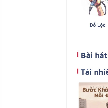
Đỗ Lộc
Bài hát
Tải nhi