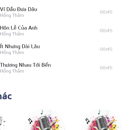
Ví Dầu Đưa Dâu
00:45
Hồng Thắm
Hôn Lễ Của Anh
00:45
Hồng Thắm
Ít Nhưng Dài Lâu
00:45
Hồng Thắm
Thương Nhau Tới Bến
00:45
Hồng Thắm
Pháo Hồng
00:45
Hồng Thắm
hác
Khóc Cho Người Đi
00:45
Hồng Thắm
Đoạn Đường Vắng
00:45
Hồng Thắm