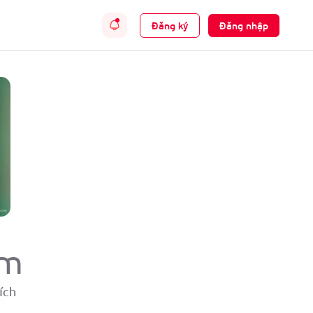
Đăng ký
Đăng nhập
ắm
ích