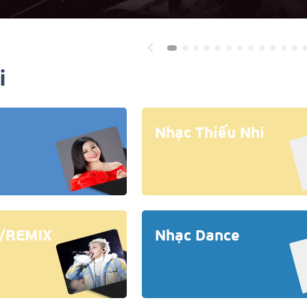
i
Nhạc Thiếu Nhi
/REMIX
Nhạc Dance