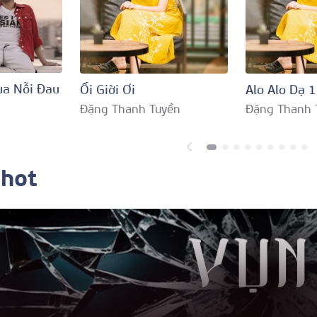
a Nỗi Đau
Ối Giời Ơi
Alo Alo Dạ 
Đặng Thanh Tuyền
Đặng Thanh 
 hot