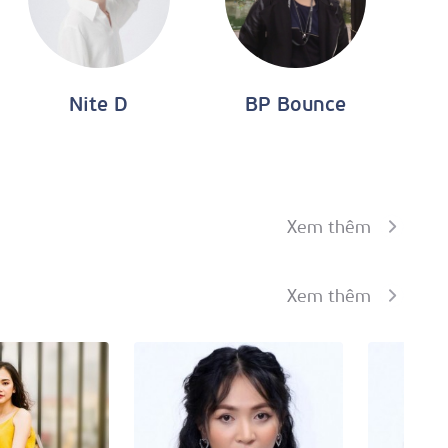
4
Nite D
BP Bounce
4
15
Xem thêm
21
Xem thêm
3
3
3